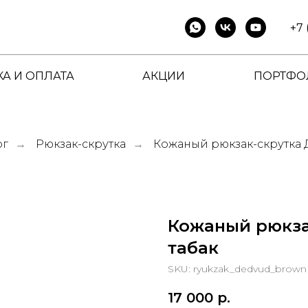
+7 
А И ОПЛАТА
АКЦИИ
ПОРТФО
ог
Рюкзак-скрутка
Кожаный рюкзак-скрутка Д
→
→
Кожаный рюкза
табак
SKU:
ryukzak_dedvud_brown
17 000
р.