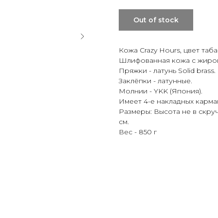
Out of stock
Кожа Crazy Hours, цвет табак
Шлифованная кожа с жиров
Пряжки - латунь Solid brass.
Заклёпки - латунные.
Молнии - YKK (Япония).
Имеет 4-е накладных карма
Размеры: Высота не в скруче
см.
Вес - 850 г