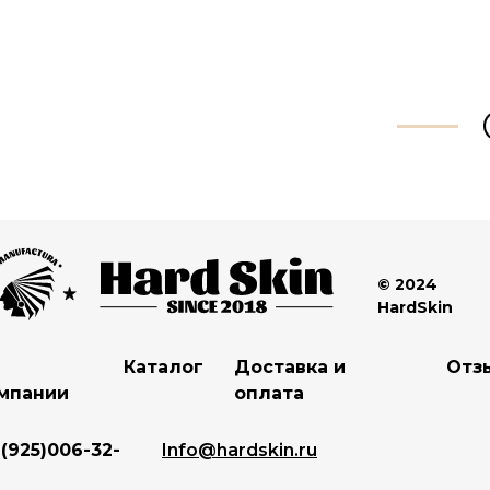
С 
© 2024
HardSkin
Каталог
Доставка и
Отз
мпании
оплата
 (925)006-32-
Info@hardskin.ru