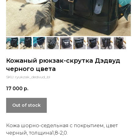
Кожаный рюкзак-скрутка Дэдвуд
черного цвета
SKU:
ryukzak_dedvud_bl
17 000
р.
Out of stock
С этим товаром
покупают
Кожа шорно-седельная с покрытием, цвет
черный, толщина1,8-2,0.