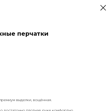
жные перчатки
премиум выделки, вощённая.
но достаточно плотная, руке комфортно.