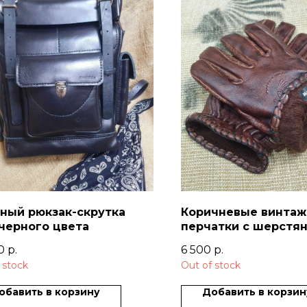
ный рюкзак-скрутка
Коричневые винта
черного цвета
перчатки с шерстя
подкладкой
0
р.
6 500
р.
 stock
Out of stock
обавить в корзину
Добавить в корзин