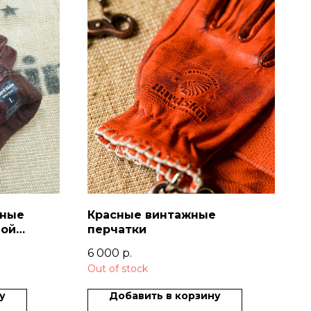
жные
Красные винтажные
ной
перчатки
6 000
р.
Out of stock
у
Добавить в корзину