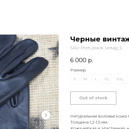
Черные винта
SKU:
Prch_black_vintag_S
6 000
р.
Размер
S
M
L
XL
XXL
Out of stock
Натуральная воловья кожа 
Толщина 1,2-1,5 мм.
Кожа мягкая и эластичная, 