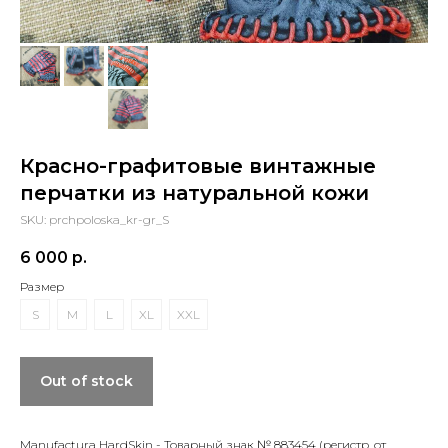
Красно-графитовые винтажные
перчатки из натуральной кожи
SKU:
prchpoloska_kr-gr_S
6 000
р.
Размер
S
M
L
XL
XXL
Out of stock
Manufactura HardSkin - Товарный знак № 883454 (регистр. от