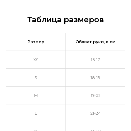
Таблица размеров
Размер
Обхват руки, в см
XS
16-17
С этим товаром
S
18-19
покупают
M
19-21
L
21-24