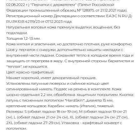
02.08.2022 г.) "Перчатки с держателем" (Патент Российской
Федерации промышленный образец № 128975. от 21.12.2021 года).
Регистрационный номер Декларации о соответствии: ЕАЭС N RU Д-
RU.РА10.В.42119/23 от 07.12.2023 года.
Натуральная воловья кожа премиум выделки, вощённая, без
подкладки.
Толщина 1,2-1,5 мм.
Кожа мягкая и эластичная, но достаточно плотная, руке комфортно.
Шов у перчаток с снаружи, дополнительно нашиты накладки с
внутренней части ладони. Сохраняет тепло в холодное время года и
защищать от перегрева в жару. С внутренней стороны бархатистая и
"теплая", не крошится.
Цвет: красно-графитовый.
Манжет короткий, имеет декоративный прошив.
Установлены латунные люверсы и съёмное кольцо цвет
сатинированный никель. Подвес на ремень в комплекте. Кожа
шорно-седельная 2,2 мм, обработана защитным покрытием. Кнопка:
латунь с тисненным логотипом *HardSkin*, диаметр 15 мм,
крепление кольцевое. Карабин: никель (Италия), тяжелый.
Размеры: S (обхват ладони 18 см-19 см), M (обхват ладони 19 см-21
см), L (обхват ладони 21 см-24 см), XL (обхват ладони 24 см-27 см),
2XL (обхват ладони 27-29 см). Упаковка - крафтовый конверт с
логотипом.