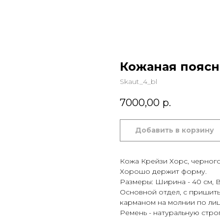
Кожаная поясн
Skaut_4_bl
7000,00
р.
Добавить в корзину
Кожа Крейзи Хорс, черного 
Хорошо держит форму.
Размеры: Ширина - 40 см, Выс
Основной отдел, с пришиты
карманом на молнии по лиц
Ремень - натуральную строп