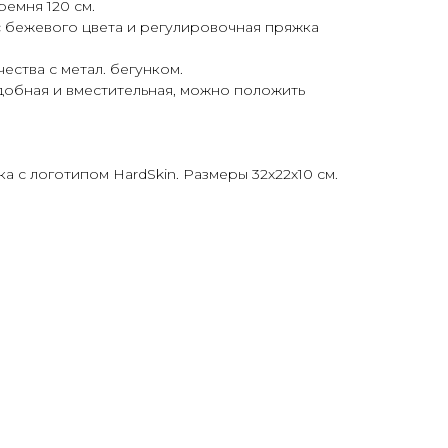
ремня 120 см.
с бежевого цвета и регулировочная пряжка
ества с метал. бегунком.
удобная и вместительная, можно положить
а с логотипом HardSkin. Размеры 32х22х10 см.